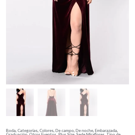
Boda
,
Categorías
,
Colores
,
De campo
,
De noche
,
Embarazada
,
Graduación
,
Otros Eventos
,
Plus Size
,
Sede Miraflores
,
Tipo de