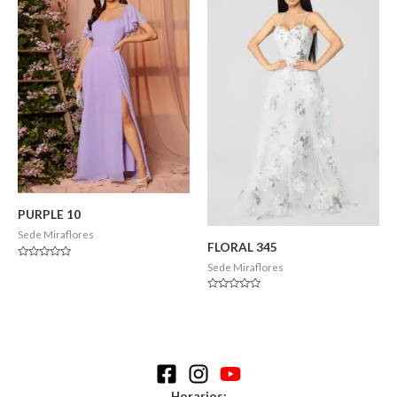
PURPLE 10
Sede Miraflores
FLORAL 345
Valorado
Sede Miraflores
en
0
de
Valorado
5
en
0
de
5
Horarios: