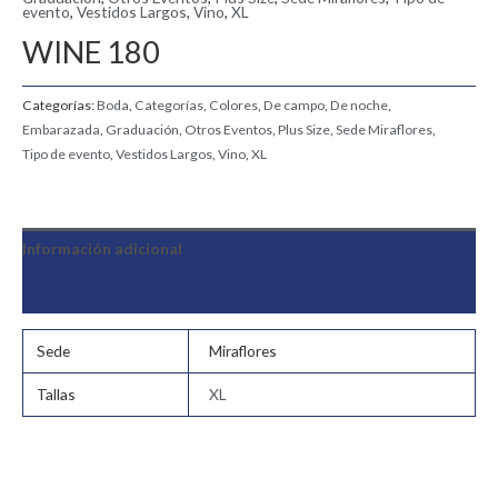
evento
,
Vestidos Largos
,
Vino
,
XL
WINE 180
Categorías:
Boda
,
Categorías
,
Colores
,
De campo
,
De noche
,
Embarazada
,
Graduación
,
Otros Eventos
,
Plus Size
,
Sede Miraflores
,
Tipo de evento
,
Vestidos Largos
,
Vino
,
XL
Información adicional
Valoraciones (0)
Sede
Miraflores
Tallas
XL