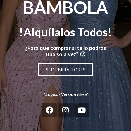
BÁMBOLA
!Alquílalos Todos!
¿Para que comprar si te lo podrás
una sola vez? 🙂
SEDE MIRAFLORES
*English Version Here*
F
I
Y
a
n
o
c
s
u
e
t
t