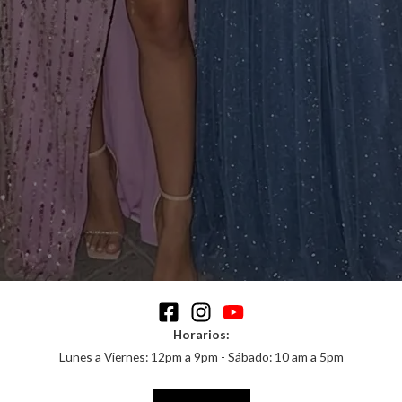
b
a
u
o
g
b
o
r
e
k
a
m
Horarios:
Lunes a Viernes: 12pm a 9pm - Sábado: 10 am a 5pm