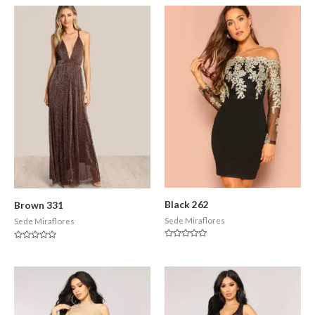
Black 262
Brown 331
Sede Miraflores
Sede Miraflores
Valorado
Valorado
en
en
0
0
de
de
5
5