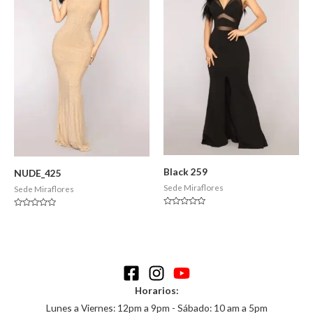
Black 259
NUDE_425
Sede Miraflores
Sede Miraflores
Valorado
Valorado
en
en
0
0
de
de
5
5
Horarios:
Lunes a Viernes: 12pm a 9pm - Sábado: 10 am a 5pm