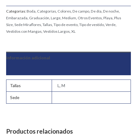
Categorías:
Boda
,
Categorías
,
Colores
,
De campo
,
De día
,
De noche
,
Embarazada
,
Graduación
,
Large
,
Medium
,
Otros Eventos
,
Playa
,
Plus
Size
,
Sede Miraflores
,
Tallas
,
Tipo de evento
,
Tipo de vestido
,
Verde
,
Vestidos con Mangas
,
Vestidos Largos
,
XL
Información adicional
Valoraciones (0)
Tallas
L
,
M
Sede
Productos relacionados