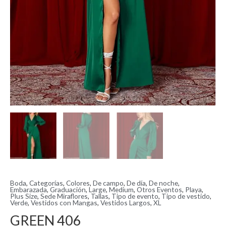
Boda
,
Categorías
,
Colores
,
De campo
,
De día
,
De noche
,
Embarazada
,
Graduación
,
Large
,
Medium
,
Otros Eventos
,
Playa
,
Plus Size
,
Sede Miraflores
,
Tallas
,
Tipo de evento
,
Tipo de vestido
,
Verde
,
Vestidos con Mangas
,
Vestidos Largos
,
XL
GREEN 406