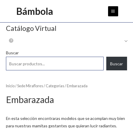
Ir
Main
Bámbola
al
Menu
contenido
Catálogo Virtual
Buscar
Buscar
Inicio
/
Sede Miraflores
/
Categorías
/ Embarazada
Embarazada
En esta selección encontraras modelos que se acomplan muy bien
para nuestras mamitas gestantes que quieran lucir radiantes.