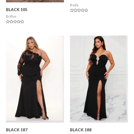
Boda
BLACK 105
Valorado
Brillos
en
0
de
Valorado
5
en
0
de
5
BLACK 187
BLACK 188