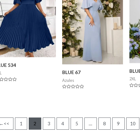
LUE 534
BLUE
BLUE 67
L
2XL
Azules
lorado
Valor
Valorado
en
en
0
0
de
de
5
5
←
1
2
3
4
5
…
8
9
10