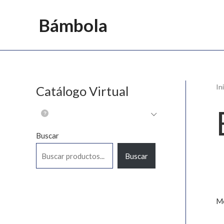
Ir
Bámbola
al
contenido
In
Catálogo Virtual
Buscar
Buscar
Mo