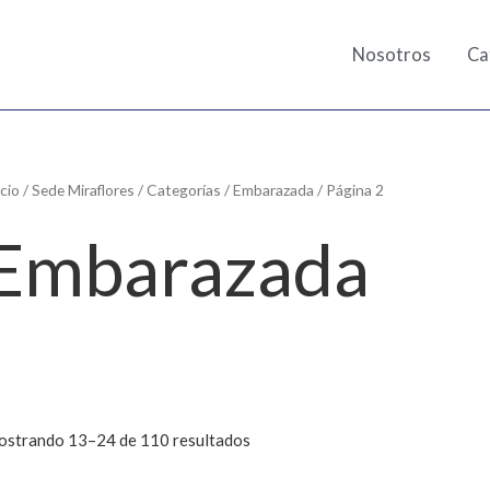
Nosotros
Ca
icio
/
Sede Miraflores
/
Categorías
/
Embarazada
/ Página 2
Embarazada
strando 13–24 de 110 resultados