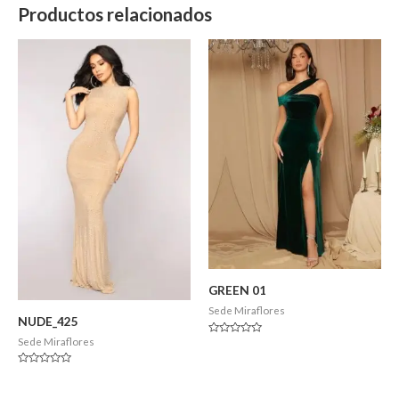
Productos relacionados
GREEN 01
Sede Miraflores
NUDE_425
Sede Miraflores
Valorado
en
0
de
Valorado
5
en
0