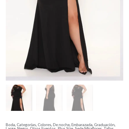
Boda
,
Categorías
,
Colores
,
De noche
,
Embarazada
,
Graduación
,
Large
,
Negro
,
Otros Eventos
,
Plus Size
,
Sede Miraflores
,
Tallas
,