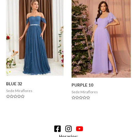
de
5
BLUE 32
PURPLE 10
Sede Miraflores
Sede Miraflores
Valorado
Valorado
en
en
0
0
de
de
5
5
Horarios: