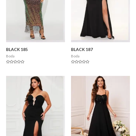
BLACK 185
BLACK 187
Boda
Boda
Valorado
Valorado
en
en
0
0
de
de
5
5