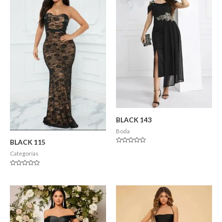
BLACK 143
Boda
BLACK 115
Valorado
Categorías
en
0
de
5
Valorado
en
0
de
5