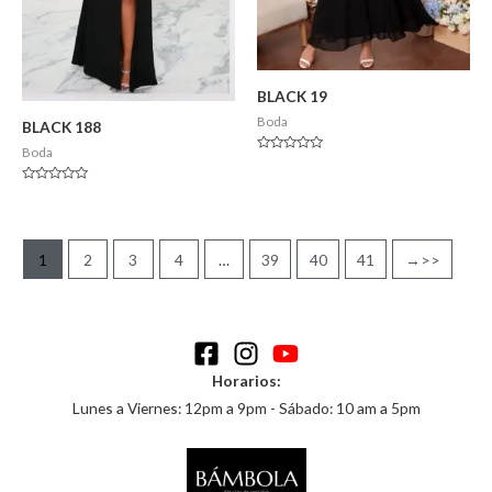
BLACK 19
Boda
BLACK 188
Boda
Valorado
en
0
Valorado
de
en
5
0
de
5
1
2
3
4
…
39
40
41
→
Horarios:
Lunes a Viernes: 12pm a 9pm - Sábado: 10 am a 5pm