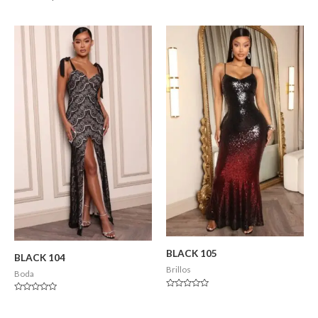
BLACK 105
BLACK 104
Brillos
Boda
Valorado
Valorado
en
en
0
0