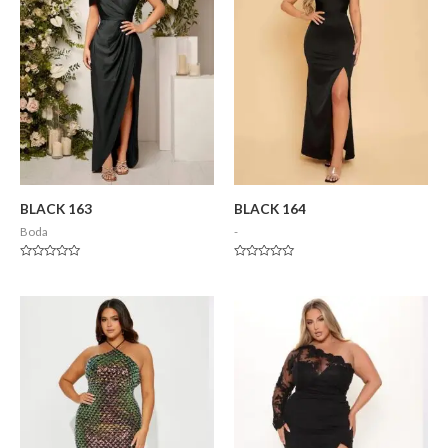
BLACK 163
BLACK 164
Boda
-
Valorado
Valorado
en
en
0
0
de
de
5
5