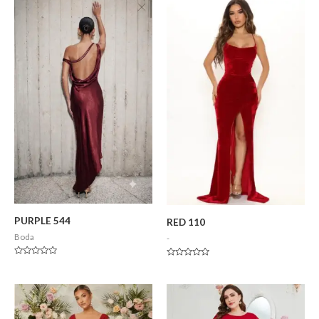
5
PURPLE 544
RED 110
Boda
-
Valorado
Valorado
en
en
0
0
de
de
5
5