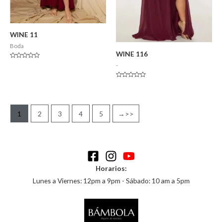
WINE 11
Boda
WINE 116
Valorado
-
en
0
de
Valorado
5
en
0
de
5
1
2
3
4
5
→
Horarios:
Lunes a Viernes: 12pm a 9pm - Sábado: 10 am a 5pm