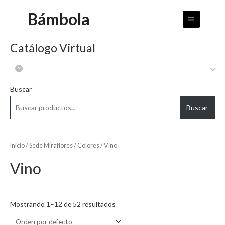
Ir
Main
Bámbola
al
Menu
contenido
Catálogo Virtual
Buscar
Buscar
Inicio
/
Sede Miraflores
/
Colores
/ Vino
Vino
Mostrando 1–12 de 52 resultados