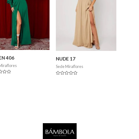
EN 406
NUDE 17
Miraflores
Sede Miraflores
ado
Valorado
en
0
de
5