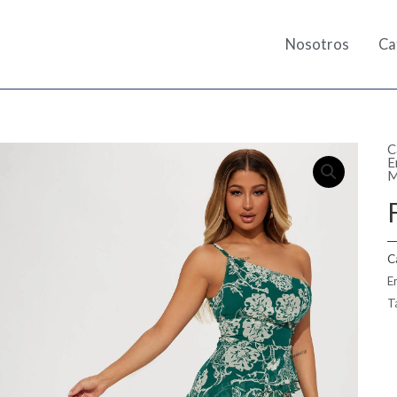
Nosotros
Ca
C
E
M
C
E
T