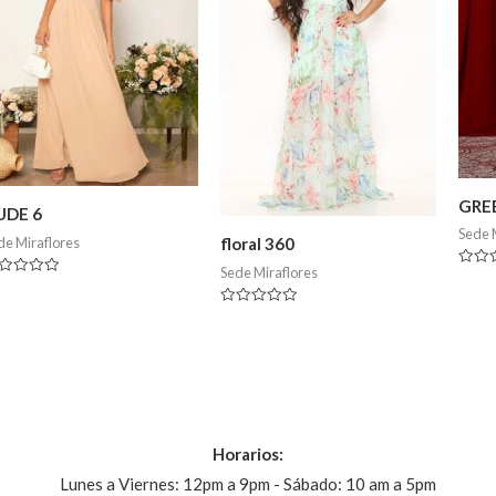
GRE
UDE 6
Sede 
de Miraflores
floral 360
Sede Miraflores
Valor
lorado
en
0
Valorado
de
en
5
0
de
5
Horarios:
Lunes a Viernes: 12pm a 9pm - Sábado: 10 am a 5pm