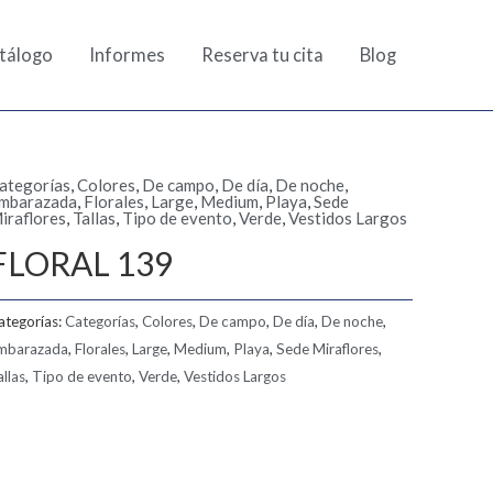
tálogo
Informes
Reserva tu cita
Blog
ategorías
,
Colores
,
De campo
,
De día
,
De noche
,
mbarazada
,
Florales
,
Large
,
Medium
,
Playa
,
Sede
iraflores
,
Tallas
,
Tipo de evento
,
Verde
,
Vestidos Largos
FLORAL 139
ategorías:
Categorías
,
Colores
,
De campo
,
De día
,
De noche
,
mbarazada
,
Florales
,
Large
,
Medium
,
Playa
,
Sede Miraflores
,
allas
,
Tipo de evento
,
Verde
,
Vestidos Largos