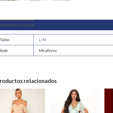
formación adicional
Valoraciones (0)
Tallas
L
,
M
Sede
Miraflores
roductos relacionados