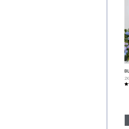
B
2X
Va
5.
de