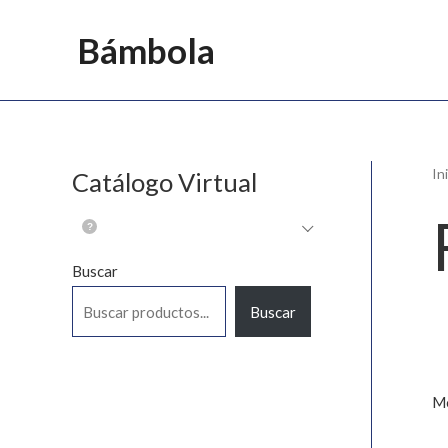
Ir
Bámbola
al
contenido
In
Catálogo Virtual
Buscar
Buscar
Mo