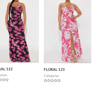
AL 122
FLORAL 123
orías
Categorías
ado
Valorado
en
0
de
5