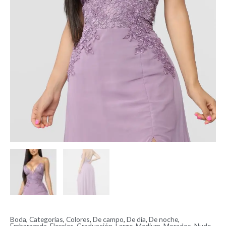
Boda
,
Categorías
,
Colores
,
De campo
,
De día
,
De noche
,
Embarazada
,
Florales
,
Graduación
,
Large
,
Medium
,
Morados
,
Nude
,