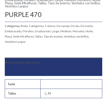
Playa
,
Sede Miraflores
,
Tallas
,
Tipo de evento
,
Vestidos con brillos
,
Vestidos Largos
PURPLE 470
Categorías:
Boda
,
Categorías
,
Colores
,
De campo
,
De día
,
De noche
,
Embarazada
,
Florales
,
Graduación
,
Large
,
Medium
,
Morados
,
Nude
,
Playa
,
Sede Miraflores
,
Tallas
,
Tipo de evento
,
Vestidos con brillos
,
Vestidos Largos
Información adicional
Valoraciones (0)
Sede
Tallas
L
,
M