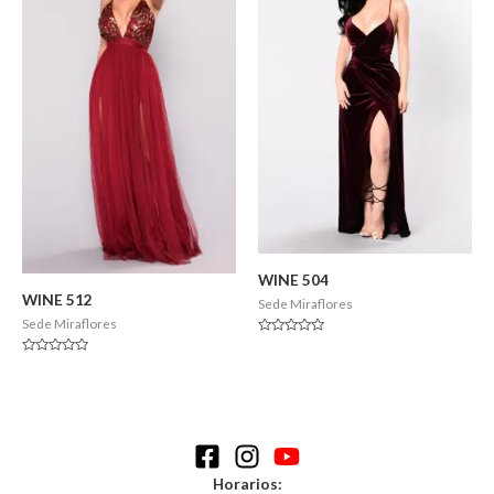
WINE 504
WINE 512
Sede Miraflores
Sede Miraflores
Valorado
en
Valorado
0
en
de
0
5
de
5
Horarios: