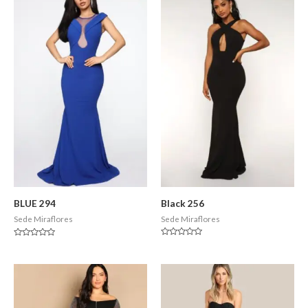
Black 256
BLUE 294
Sede Miraflores
Sede Miraflores
Valorado
Valorado
en
en
0
0
de
de
5
5