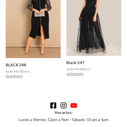
Black 247
BLACK 248
Sede Miraflores
Sede Miraflores
Valorado
Valorado
en
en
0
0
de
de
5
5
Horarios:
Lunes a Viernes: 12pm a 9pm - Sábado: 10 am a 5pm