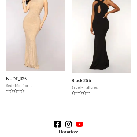
NUDE_425
Black 256
Sede Miraflores
Sede Miraflores
Valorado
Valorado
en
en
0
0
de
de
5
5
Horarios: