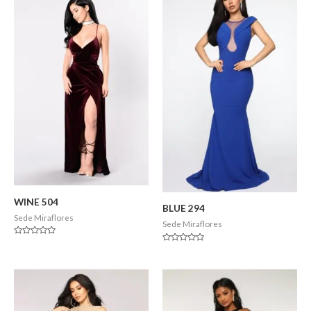
WINE 504
BLUE 294
Sede Miraflores
Sede Miraflores
Valorado
Valorado
en
en
0
0
de
de
5
5