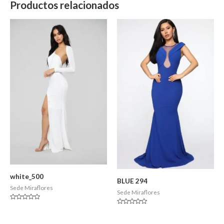
Productos relacionados
white_500
BLUE 294
Sede Miraflores
Sede Miraflores
Valorado
Valorado
en
en
0
0
de