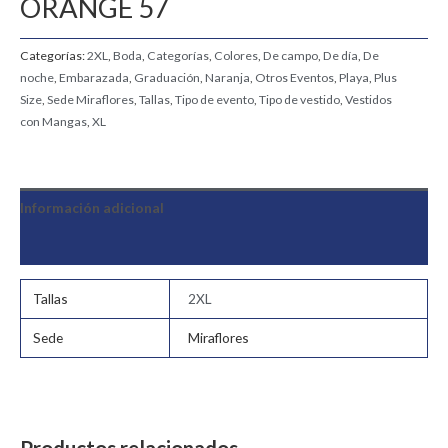
ORANGE 57
Categorías:
2XL
,
Boda
,
Categorías
,
Colores
,
De campo
,
De día
,
De
noche
,
Embarazada
,
Graduación
,
Naranja
,
Otros Eventos
,
Playa
,
Plus
Size
,
Sede Miraflores
,
Tallas
,
Tipo de evento
,
Tipo de vestido
,
Vestidos
con Mangas
,
XL
Información adicional
Valoraciones (0)
Tallas
2XL
Sede
Miraflores
Productos relacionados