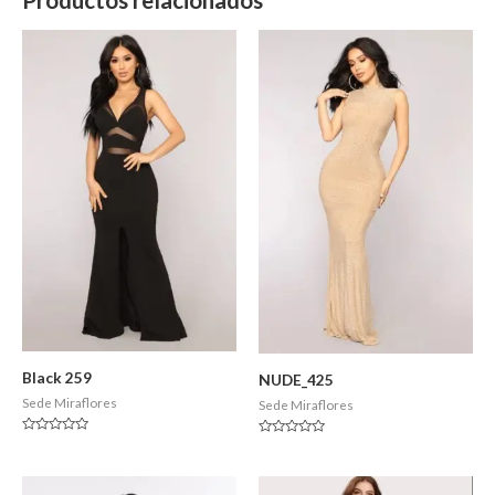
Black 259
NUDE_425
Sede Miraflores
Sede Miraflores
Valorado
Valorado
en
en
0
0
de
de
5
5