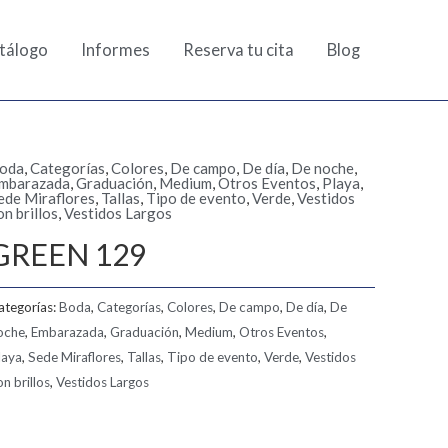
tálogo
Informes
Reserva tu cita
Blog
oda
,
Categorías
,
Colores
,
De campo
,
De día
,
De noche
,
mbarazada
,
Graduación
,
Medium
,
Otros Eventos
,
Playa
,
ede Miraflores
,
Tallas
,
Tipo de evento
,
Verde
,
Vestidos
on brillos
,
Vestidos Largos
GREEN 129
ategorías:
Boda
,
Categorías
,
Colores
,
De campo
,
De día
,
De
oche
,
Embarazada
,
Graduación
,
Medium
,
Otros Eventos
,
laya
,
Sede Miraflores
,
Tallas
,
Tipo de evento
,
Verde
,
Vestidos
on brillos
,
Vestidos Largos