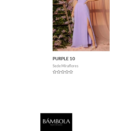
ado
PURPLE 10
Sede Miraflores
Valorado
en
0
de
5