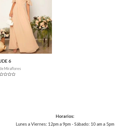
Valorado
Valor
en
en
0
0
de
de
5
5
UDE 6
de Miraflores
lorado
Horarios:
Lunes a Viernes: 12pm a 9pm - Sábado: 10 am a 5pm