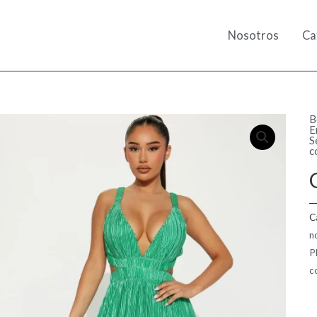
Nosotros
Ca
B
E
S
c
C
n
P
c