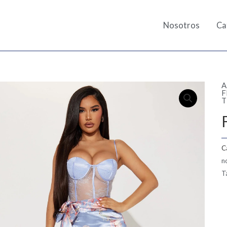
Nosotros
Ca
A
F
T
C
n
T