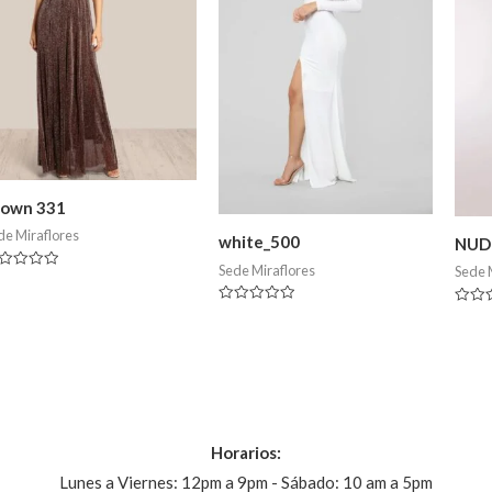
rown 331
de Miraflores
white_500
NUD
Sede Miraflores
Sede 
lorado
Valorado
Valor
en
en
0
0
de
de
5
5
Horarios:
Lunes a Viernes: 12pm a 9pm - Sábado: 10 am a 5pm