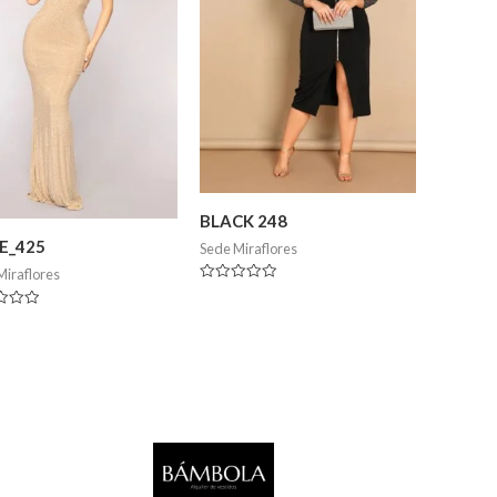
BLACK 248
E_425
Sede Miraflores
Miraflores
Valorado
en
ado
0
de
5