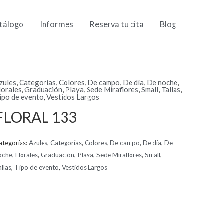
tálogo
Informes
Reserva tu cita
Blog
zules
,
Categorías
,
Colores
,
De campo
,
De día
,
De noche
,
lorales
,
Graduación
,
Playa
,
Sede Miraflores
,
Small
,
Tallas
,
ipo de evento
,
Vestidos Largos
FLORAL 133
ategorías:
Azules
,
Categorías
,
Colores
,
De campo
,
De día
,
De
oche
,
Florales
,
Graduación
,
Playa
,
Sede Miraflores
,
Small
,
allas
,
Tipo de evento
,
Vestidos Largos