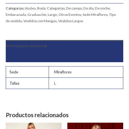
Categorías:
Azules
,
Boda
,
Categorías
,
De campo
,
De día
,
De noche
,
Embarazada
,
Graduación
,
Large
,
Otros Eventos
,
Sede Miraflores
,
Tipo
de vestido
,
Vestidos con Mangas
,
Vestidos Largos
Información adicional
Valoraciones (0)
Sede
Miraflores
Tallas
L
Productos relacionados