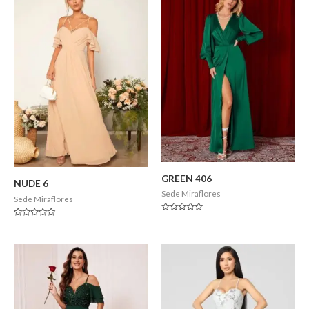
GREEN 406
NUDE 6
Sede Miraflores
Sede Miraflores
Valorado
Valorado
en
en
0
0
de
de
5
5