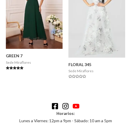
GREEN 7
Sede Miraflores
FLORAL 345
Sede Miraflores
Valorado en
5.00
de 5
Valorado
en
0
de
5
Horarios:
Lunes a Viernes: 12pm a 9pm - Sábado: 10 am a 5pm