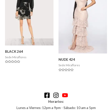
BLACK 264
Sede Miraflores
NUDE 424
Sede Miraflores
Valorado
en
0
Valorado
de
en
5
0
de
5
Horarios:
Lunes a Viernes: 12pm a 9pm - Sábado: 10 am a 5pm