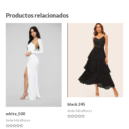
Productos relacionados
black 245
Sede Miraflores
white_500
Sede Miraflores
Valorado
en
0