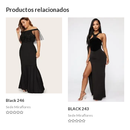
Productos relacionados
Black 246
Sede Miraflores
BLACK 243
Sede Miraflores
Valorado
en
0
Valorado
de
en