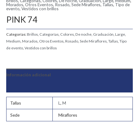
Brillos
,
Categorías
,
Colores
,
De noche
,
Graduación
,
Large
,
Medium
,
Morados
,
Otros Eventos
,
Rosado
,
Sede Miraflores
,
Tallas
,
Tipo de
evento
,
Vestidos con brillos
PINK 74
Categorías:
Brillos
,
Categorías
,
Colores
,
De noche
,
Graduación
,
Large
,
Medium
,
Morados
,
Otros Eventos
,
Rosado
,
Sede Miraflores
,
Tallas
,
Tipo
de evento
,
Vestidos con brillos
Información adicional
Valoraciones (0)
Tallas
L
,
M
Sede
Miraflores