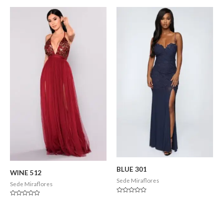
5
0
de
5
BLUE 301
WINE 512
Sede Miraflores
Sede Miraflores
Valorado
Valorado
en
en
0
0
de
de
5