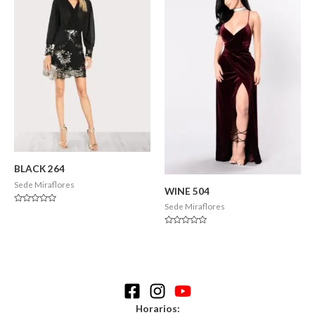
BLACK 264
Sede Miraflores
WINE 504
Sede Miraflores
Valorado
en
0
Valorado
de
en
5
0
de
5
Horarios: