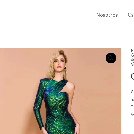
Nosotros
Ca
B
G
d
V
C
n
T
V