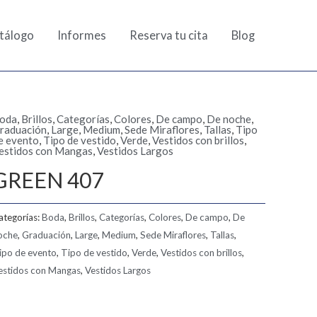
tálogo
Informes
Reserva tu cita
Blog
oda
,
Brillos
,
Categorías
,
Colores
,
De campo
,
De noche
,
raduación
,
Large
,
Medium
,
Sede Miraflores
,
Tallas
,
Tipo
e evento
,
Tipo de vestido
,
Verde
,
Vestidos con brillos
,
estidos con Mangas
,
Vestidos Largos
GREEN 407
ategorías:
Boda
,
Brillos
,
Categorías
,
Colores
,
De campo
,
De
oche
,
Graduación
,
Large
,
Medium
,
Sede Miraflores
,
Tallas
,
ipo de evento
,
Tipo de vestido
,
Verde
,
Vestidos con brillos
,
estidos con Mangas
,
Vestidos Largos