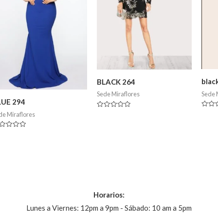
blac
BLACK 264
Sede 
Sede Miraflores
LUE 294
Valor
Valorado
de Miraflores
en
en
0
0
de
de
lorado
5
5
Horarios:
Lunes a Viernes: 12pm a 9pm - Sábado: 10 am a 5pm