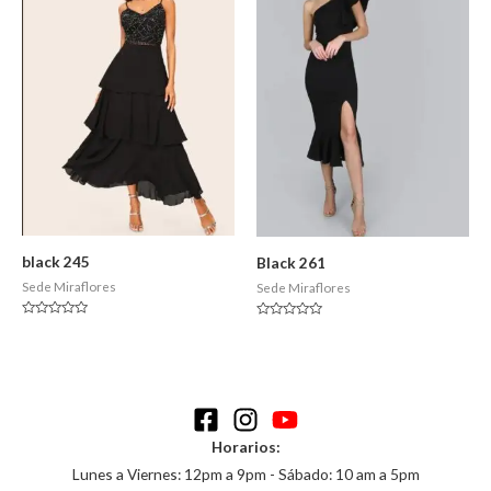
black 245
Black 261
Sede Miraflores
Sede Miraflores
Valorado
Valorado
en
en
0
0
de
de
5
5
Horarios:
Lunes a Viernes: 12pm a 9pm - Sábado: 10 am a 5pm