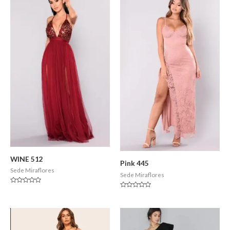
WINE 512
Pink 445
Sede Miraflores
Sede Miraflores
Valorado
Valorado
en
en
0
0
de
de
5
5