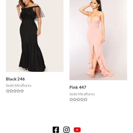
Black 246
Sede Miraflores
Pink 447
Sede Miraflores
Valorado
en
0
Valorado
de
en
5
0
de
5