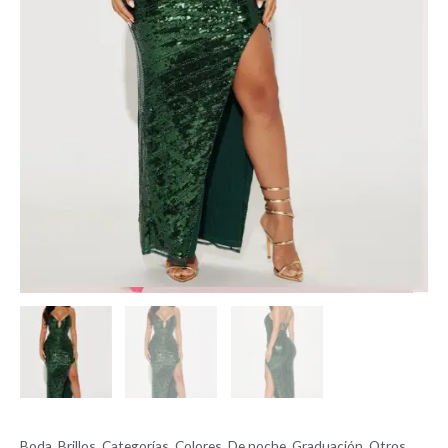
Boda
,
Brillos
,
Categorías
,
Colores
,
De noche
,
Graduación
,
Otros