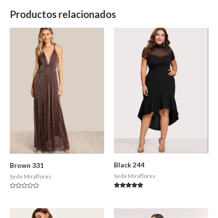
Productos relacionados
Black 244
Brown 331
Sede Miraflores
Sede Miraflores
Valorado en
Valorado
5.00
en
de 5
0
de
5