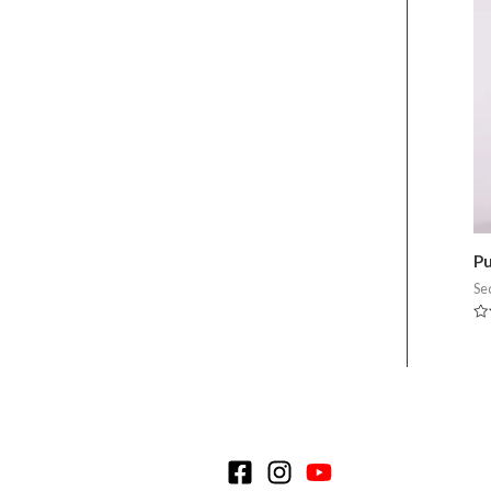
Pu
Se
Va
en
0
de
5