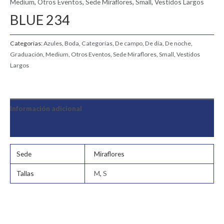
Medium
,
Otros Eventos
,
Sede Miraflores
,
Small
,
Vestidos Largos
BLUE 234
Categorías:
Azules
,
Boda
,
Categorías
,
De campo
,
De día
,
De noche
,
Graduación
,
Medium
,
Otros Eventos
,
Sede Miraflores
,
Small
,
Vestidos
Largos
Información adicional
Valoraciones (0)
Sede
Miraflores
Tallas
M
,
S