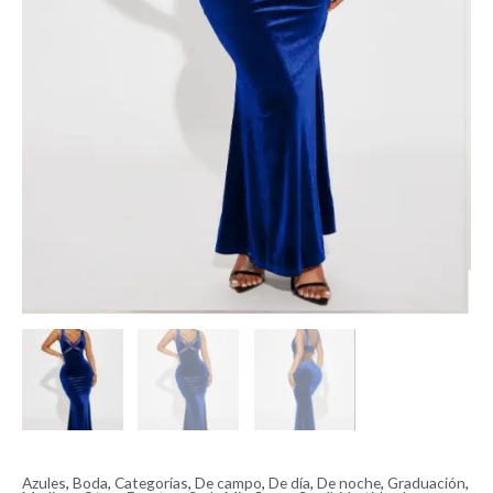
Azules
,
Boda
,
Categorías
,
De campo
,
De día
,
De noche
,
Graduación
,