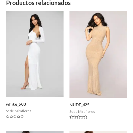
Productos relacionados
white_500
NUDE_425
Sede Miraflores
Sede Miraflores
Valorado
Valorado
en
en
0
0
de
de