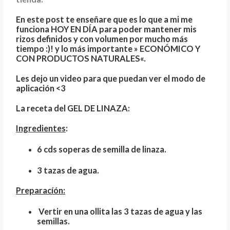
En este post te enseñare que es lo que a mi me
funciona
HOY EN DÍA
para poder mantener mis
rizos definidos y con volumen por mucho más
tiempo :)! y lo más importante
» ECONÓMICO Y
CON PRODUCTOS NATURALES
«.
Les dejo un video para que puedan ver el modo de
aplicación <3
La receta del GEL DE LINAZA:
Ingredientes
:
6 cds soperas de semilla de linaza.
3 tazas de agua.
Preparacíón:
Vertir en una ollita las 3 tazas de agua y las
semillas.