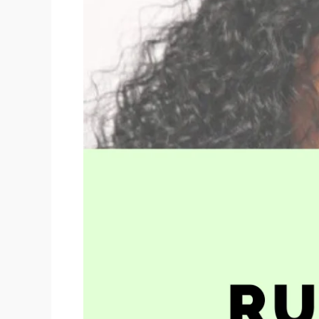
–
CABELLO
AFRO