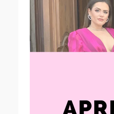
COLOR
DEL
AÑO
2023
[Vestidos
de
fiesta]