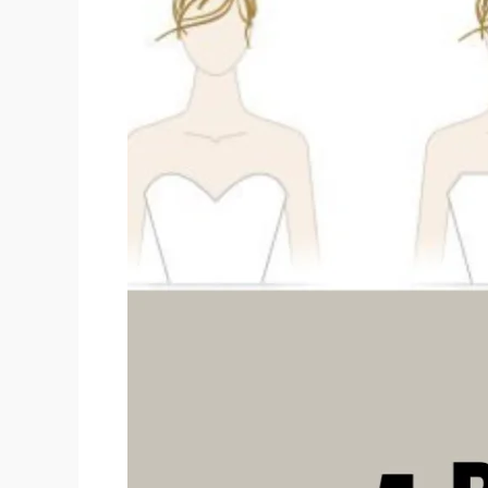
5
PASOS
PARA
ELEGIR
TU
ESCOTE
IDEAL