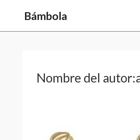
Ir
Bámbola
al
contenido
Nombre del autor:
TEMA
2: