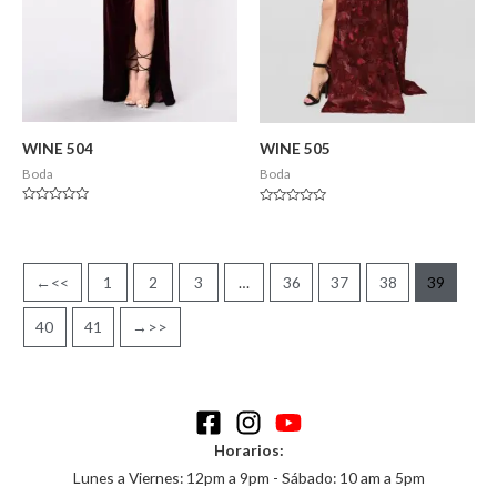
WINE 504
WINE 505
Boda
Boda
Valorado
Valorado
en
en
0
0
de
de
5
5
←
1
2
3
…
36
37
38
39
40
41
→
Horarios:
Lunes a Viernes: 12pm a 9pm - Sábado: 10 am a 5pm