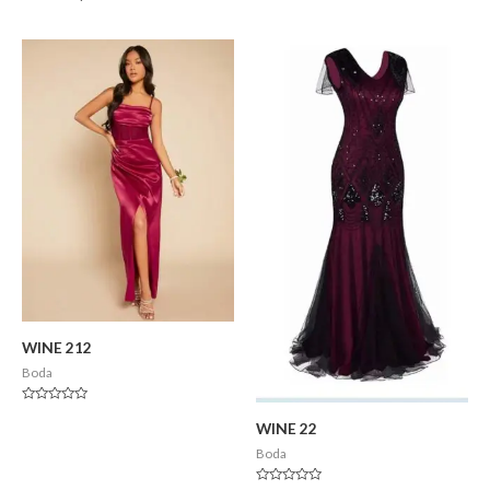
WINE 212
Boda
Valorado
en
WINE 22
0
de
Boda
5