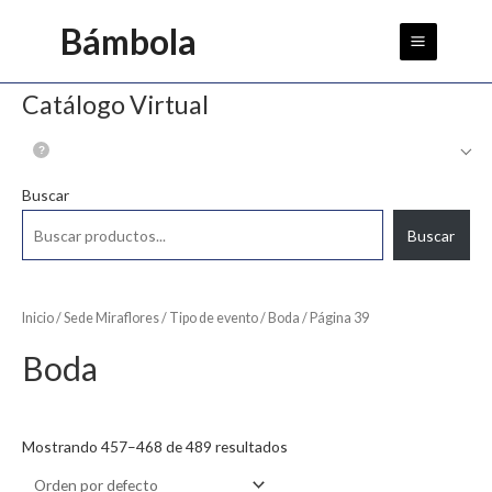
Ir
Main
Bámbola
al
Menu
contenido
Catálogo Virtual
Buscar
Buscar
Inicio
/
Sede Miraflores
/
Tipo de evento
/
Boda
/ Página 39
Boda
Mostrando 457–468 de 489 resultados