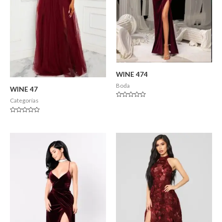
WINE 474
Boda
WINE 47
Categorías
Valorado
en
0
Valorado
de
en
5
0
de
5