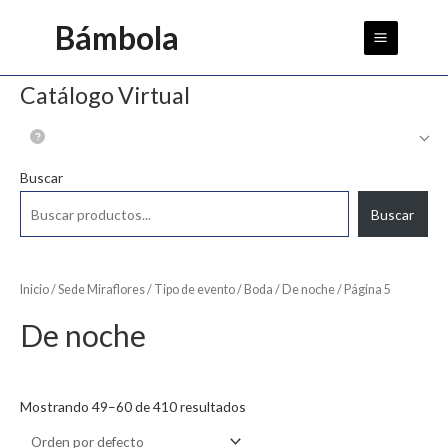
Ir
Main
Bámbola
al
Menu
contenido
Catálogo Virtual
Buscar
Buscar
Inicio
/
Sede Miraflores
/
Tipo de evento
/
Boda
/
De noche
/ Página 5
De noche
Mostrando 49–60 de 410 resultados