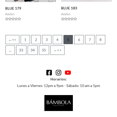
BLUE 183
BLUE 179
Azules
Azules
Valorado
Valorado
en
en
0
0
de
de
5
5
←
1
2
3
4
5
6
7
8
…
33
34
35
→
Horarios:
Lunes a Viernes: 12pm a 9pm - Sábado: 10 am a 5pm