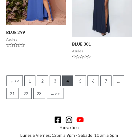
BLUE 299
Azules
BLUE 301
Valorado
Azules
en
0
de
Valorado
5
en
0
de
5
←
1
2
3
4
5
6
7
…
21
22
23
→
Horarios:
Lunes a Viernes: 12pm a 9pm - Sábado: 10 am a 5pm