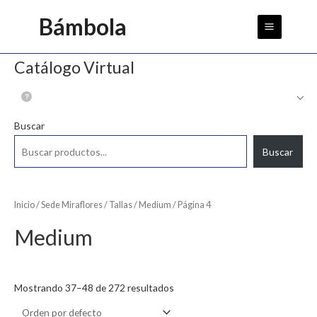
Ir
Main
Bámbola
al
Menu
contenido
Catálogo Virtual
Buscar
Buscar
Inicio
/
Sede Miraflores
/
Tallas
/
Medium
/ Página 4
Medium
Mostrando 37–48 de 272 resultados